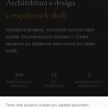
Architektura a design
s respektem k okolí
Vytváříme projekty, ve kterých bychom sami
bydleli. Od prémiových rezidencí v České
republice po zážitkové nemovitosti po celém
světě.
10+
13
5
REALIZOVANÝCH
LET
MEZINÁRODNÍCH
PROJEKTŮ
ZKUŠENOSTÍ
PŮSOBNOSTÍ
PROHLÉDNOUT PROJEKTY
Tento web používá cookies pro zajištění správného