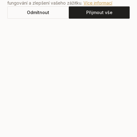
fungování a zlepšení vašeho zážitku.
Více informací
Odmítnout
Přijmout vše
ZÁŽITKOVÁ DEVELOPERSKÁ SKUPINA
Stavíme s vizí,
žijeme s vášní
13
let zkušeností