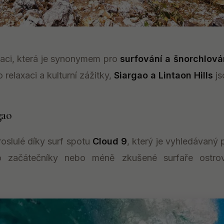
naci, která je synonymem pro
surfování a šnorchlová
o relaxaci a kulturní zážitky,
Siargao a Lintaon Hills
js
gao
roslulé díky surf spotu
Cloud 9
, který je vyhledávaný 
o začátečníky nebo méně zkušené surfaře ostrov