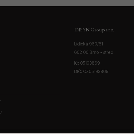
INSYN Group s.r.o.
Lidická 960/81
602 00 Brno - střed
IČ: 05193869
DIČ: CZ05193869