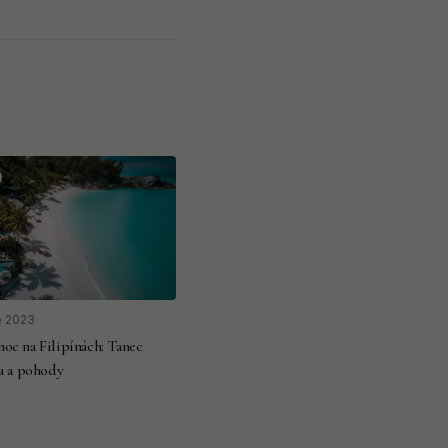
e 2023
oc na Filipínách: Tanec
la a pohody