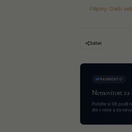
Filipíny: Další vel
Sdílet
FRAGMENTO
Nemovitost za 
Pořiďte si 1/8 podíl 
dní v roce a za nevy