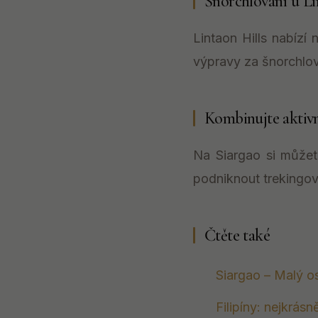
Šnorchlování u Li
Lintaon Hills nabízí
výpravy za šnorchlov
Kombinujte aktivn
Na Siargao si můžete
podniknout trekingov
Čtěte také
Siargao – Malý o
Filipíny: nejkrásn