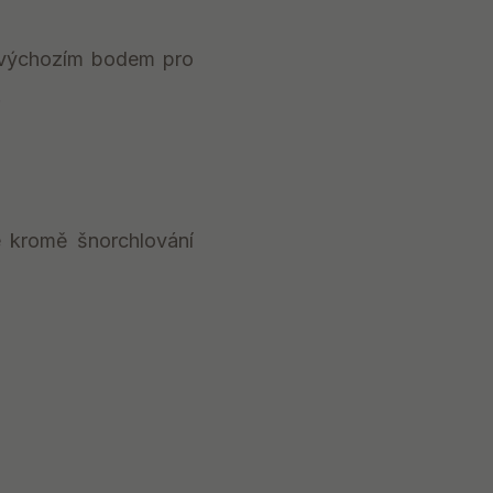
ké výchozím bodem pro
.
ze kromě šnorchlování