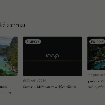
ké zajímat
FILIPÍNY
FILIPÍNY
7. prosinc
4 měsíce Ván
31. ledna 2024
ínách:
tradic, svět
Siargao – Malý ostrov velkých zážitků
roce 2024