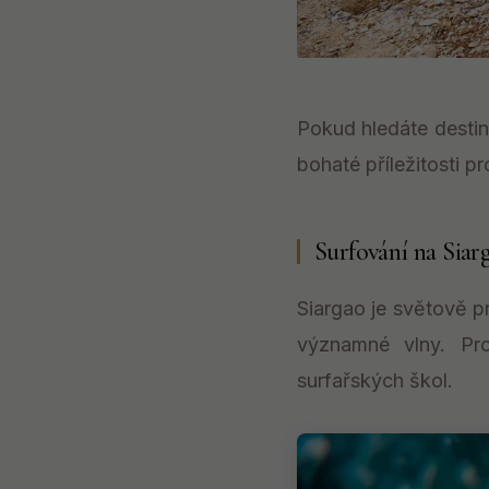
Pokud hledáte desti
bohaté příležitosti pr
Surfování na Siar
Siargao je světově p
významné vlny. Pr
surfařských škol.