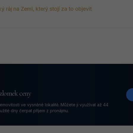
ký ráj na Zemi, který stojí za to objevit
zlomek ceny
nemovitosti ve vysněné lokalitě. Můžete ji využívat až 44
užité dny čerpat příjem z pronájmu.