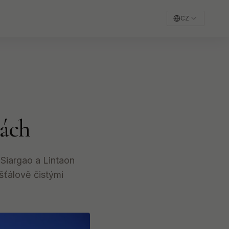
CZ
nách
 Siargao a Lintaon
išťálově čistými