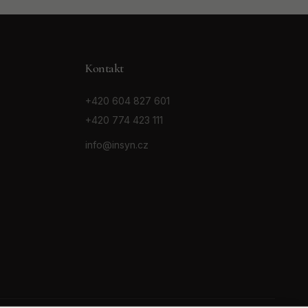
Kontakt
+420 604 827 601
+420 774 423 111
info@insyn.cz