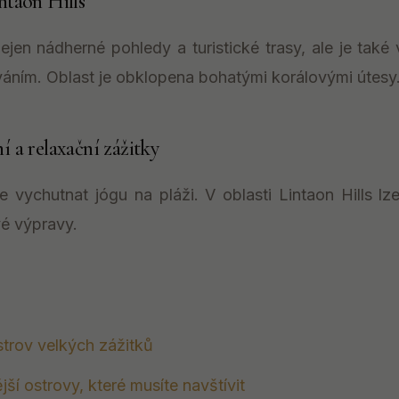
ntaon Hills
 nejen nádherné pohledy a turistické trasy, ale je ta
áním. Oblast je obklopena bohatými korálovými útesy
í a relaxační zážitky
 vychutnat jógu na pláži. V oblasti Lintaon Hills l
é výpravy.
strov velkých zážitků
ější ostrovy, které musíte navštívit