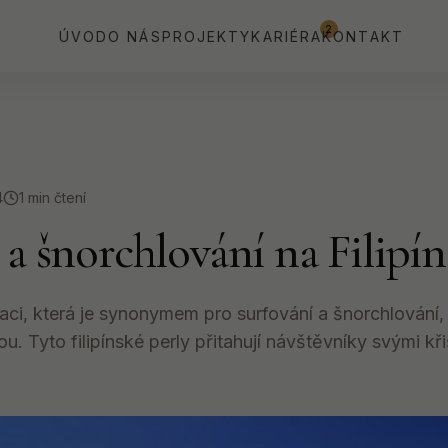
2
ÚVOD
O NÁS
PROJEKTY
KARIÉRA
KONTAKT
4
1 min čtení
 a šnorchlování na Filipí
aci, která je synonymem pro surfování a šnorchlování,
bou. Tyto filipínské perly přitahují návštěvníky svými kř