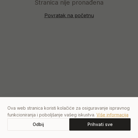
Stranica nije pronađena
Povratak na početnu
Ova web stranica koristi kolačiće za osiguravanje ispravnog
funkcioniranja i poboljšanje vašeg iskustva.
Više informacija
Odbij
Prihvati sve