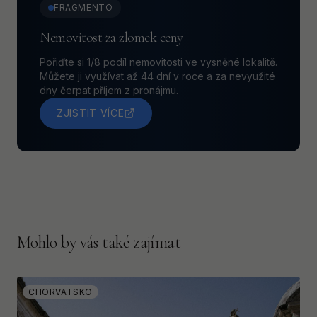
FRAGMENTO
Nemovitost za zlomek ceny
Pořiďte si 1/8 podíl nemovitosti ve vysněné lokalitě.
Můžete ji využívat až 44 dní v roce a za nevyužité
dny čerpat příjem z pronájmu.
ZJISTIT VÍCE
Mohlo by vás také zajímat
CHORVATSKO